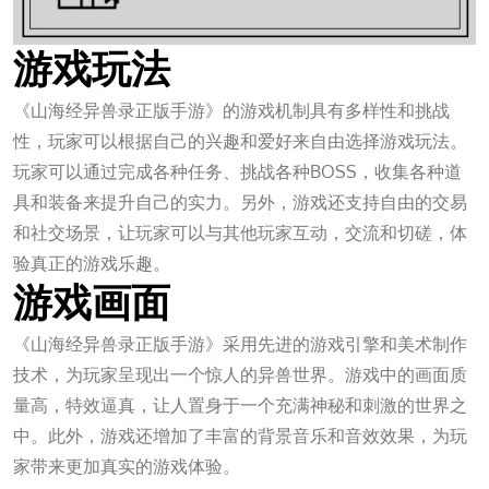
游戏玩法
《山海经异兽录正版手游》的游戏机制具有多样性和挑战
性，玩家可以根据自己的兴趣和爱好来自由选择游戏玩法。
玩家可以通过完成各种任务、挑战各种BOSS，收集各种道
具和装备来提升自己的实力。另外，游戏还支持自由的交易
和社交场景，让玩家可以与其他玩家互动，交流和切磋，体
验真正的游戏乐趣。
游戏画面
《山海经异兽录正版手游》采用先进的游戏引擎和美术制作
技术，为玩家呈现出一个惊人的异兽世界。游戏中的画面质
量高，特效逼真，让人置身于一个充满神秘和刺激的世界之
中。此外，游戏还增加了丰富的背景音乐和音效效果，为玩
家带来更加真实的游戏体验。