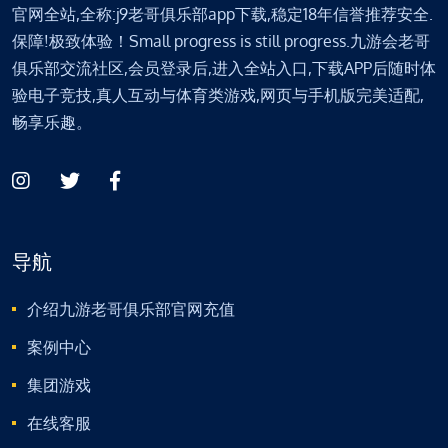
官网全站,全称:j9老哥俱乐部app下载,稳定18年信誉推荐安全.
保障!极致体验！Small progress is still progress.九游会老哥
俱乐部交流社区,会员登录后,进入全站入口,下载APP后随时体
验电子竞技,真人互动与体育类游戏,网页与手机版完美适配,
畅享乐趣。
导航
介绍九游老哥俱乐部官网充值
案例中心
集团游戏
在线客服