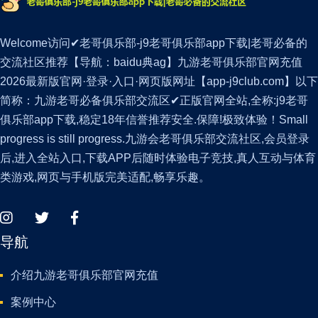
Welcome访问✔老哥俱乐部-j9老哥俱乐部app下载|老哥必备的
交流社区推荐【导航：baidu典ag】九游老哥俱乐部官网充值
2026最新版官网·登录·入口·网页版网址【app-j9club.com】以下
简称：九游老哥必备俱乐部交流区✔正版官网全站,全称:j9老哥
俱乐部app下载,稳定18年信誉推荐安全.保障!极致体验！Small
progress is still progress.九游会老哥俱乐部交流社区,会员登录
后,进入全站入口,下载APP后随时体验电子竞技,真人互动与体育
类游戏,网页与手机版完美适配,畅享乐趣。
导航
介绍九游老哥俱乐部官网充值
案例中心