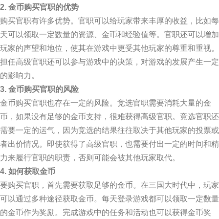
2. 金币购买官职的优势
购买官职有许多优势。官职可以给玩家带来丰厚的收益，比如每
天可以领取一定数量的资源、金币和经验值等。官职还可以增加
玩家的声望和地位，使其在游戏中更受其他玩家的尊重和重视。
担任高级官职还可以参与游戏中的决策，对游戏的发展产生一定
的影响力。
3. 金币购买官职的风险
金币购买官职也存在一定的风险。竞选官职需要消耗大量的金
币，如果没有足够的金币支持，很难获得高级官职。竞选官职还
需要一定的运气，因为竞选的结果往往取决于其他玩家的投票或
者出价情况。即使获得了高级官职，也需要付出一定的时间和精
力来履行官职的职责，否则可能会被其他玩家取代。
4. 如何获取金币
要购买官职，首先需要获取足够的金币。在三国大时代中，玩家
可以通过多种途径获取金币。每天登录游戏都可以领取一定数量
的金币作为奖励。完成游戏中的任务和活动也可以获得金币奖